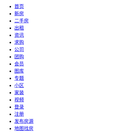
首页
新房
二手房
出租
资讯
求购
公司
团购
会员
图库
专题
小区
家装
视频
登录
注册
发布房源
地图找房