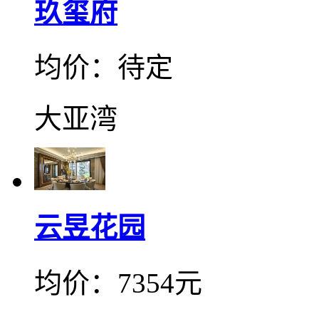
玖玺府
均价：待定
大亚湾
云昱花园
均价：7354元