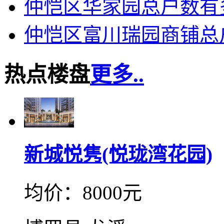
仲恺区华家园总户数有
仲恺区富川瑞园商铺总
热点楼盘
更多..
新城悦隽(悦珑湾花园)
均价：8000元