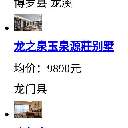
博罗县 龙溪
龙之泉玉泉源莊别墅
均价：9890元
龙门县