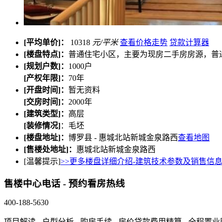
[平均单价]：
10318
元/平米
查看价格走势
贷款计算器
[楼盘特点]：
普通住宅小区，主要为现房二手房房源，普
[规划户数]：
1000户
[产权年限]：
70年
[开盘时间]：
暂无资料
[交房时间]：
2000年
[建筑类型]：
高层
[装修情况]
：毛坯
[楼盘地址]：
博罗县 - 惠城北站新城金泉路西
查看地图
[售楼处地址]：
惠城北站新城金泉路西
[温馨提示]
>>更多楼盘详细介绍-建筑技术参数及销售信息
售楼中心电话 - 预约看房热线
400-188-5630
项目解读 - 户型分析 - 购房手续 - 房价贷款费用精算 - 全