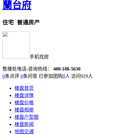
蘭台府
住宅
普通房产
手机找房
售楼处电话-咨询热线：
400-188-5630
0
条点评
0
条问答 已参加团购
0
人 访问
929
人
楼盘首页
楼盘详情
楼盘价格
楼盘相册
楼盘户型图
楼盘新闻
地图交通