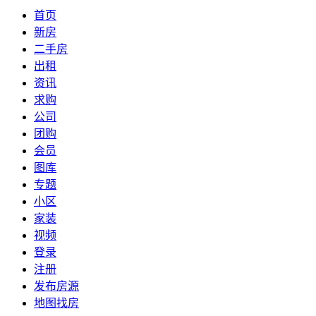
首页
新房
二手房
出租
资讯
求购
公司
团购
会员
图库
专题
小区
家装
视频
登录
注册
发布房源
地图找房