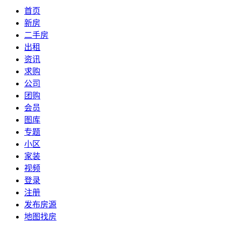
首页
新房
二手房
出租
资讯
求购
公司
团购
会员
图库
专题
小区
家装
视频
登录
注册
发布房源
地图找房