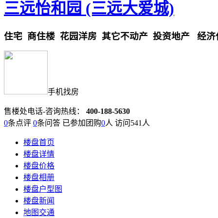
三远怡和园 (三远大爱城)
住宅
商住楼
花园洋房
其它不动产
投资地产
经济
手机找房
售楼处电话-咨询热线：
400-188-5630
0
条点评
0
条问答 已参加团购
0
人 访问
541
人
楼盘首页
楼盘详情
楼盘价格
楼盘相册
楼盘户型图
楼盘新闻
地图交通